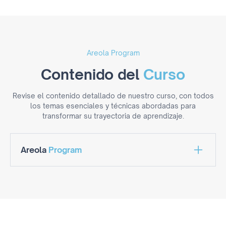
Areola Program
Contenido del
Curso
Revise el contenido detallado de nuestro curso, con todos
los temas esenciales y técnicas abordadas para
transformar su trayectoria de aprendizaje.
Areola
Program
Conceptos en la micropigmentación paramédica
Cicatrices hipotróficas e hipertróficas
Tipos de cirugía: mamoplastia, mastopexia y
mastectomía
Cicatriz periareolar
Elección adecuada de los pigmentos