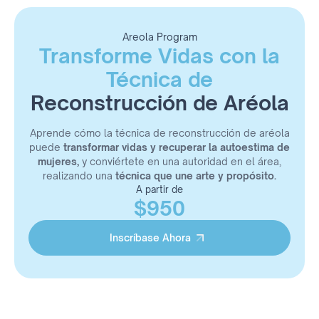
Tipos de agujas y sus efectos
Organización de material pre-procedimiento
Anatomía, medidas y simetría
Areola Program
Transforme Vidas con la
Reconstrucción de aréola
Creación del diseño realista
Técnica de
Aplicación de color, luz y sombra
Proceso inflamatorio, post-cuidados y cicatrización
Reconstrucción de Aréola
Demostración en vivo
Ejercicios y práctica en piel sintética
Aprende cómo la técnica de reconstrucción de aréola
puede
transformar vidas y recuperar la autoestima de
mujeres,
y conviértete en una autoridad en el área,
realizando una
técnica que une arte y propósito.
A partir de
$950
Inscríbase Ahora
Inscríbase Ahora