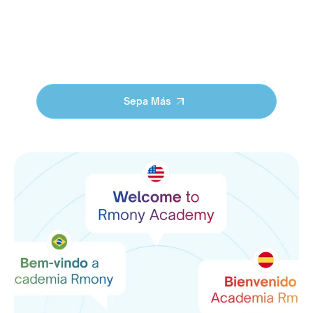
Haz clic en el
enlace para saber más
y prepárate
— tú y tu equipo — para ofrecer resultados con
propósito.
Sepa Más
Sepa Más