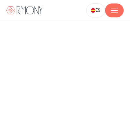
ES
Academia
Internacional de
Micropigmentación.
Ahora Presente en
Estados Unidos.
|
USA
Transforma tu carrera con nuestros cursos de
micropigmentación.
Creados por Roberta Peixoto, artista y