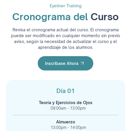
Puntos fundamentales Fancy Eyeliner
Eyeliner Training
Cicatrización
Cronograma del
Curso
Cuidados post-procedimiento
Paso a paso: Técnica Fancy Eyeliner (Delineado
Clásico y Difuminado)
Revisa el cronograma actual del curso. El cronograma
puede ser modificado en cualquier momento sin previo
aviso, según la necesidad de actualizar el curso y el
aprendizaje de los alumnos.
Inscríbase Ahora
Inscríbase Ahora
Día 01
Teoría y Ejercicios de Ojos
09:00am - 13:00pm
Almuerzo
13:00pm - 14:00pm