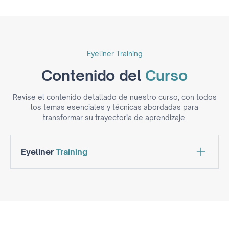
Eyeliner Training
Contenido del
Curso
Revise el contenido detallado de nuestro curso, con todos
los temas esenciales y técnicas abordadas para
transformar su trayectoria de aprendizaje.
Eyeliner
Training
Zona Prohibida
Contraindicaciones
Pigmentos
Fancy Eyeliner (Delineado Clásico)
Formato y proporción ideal
Estiramiento de 3 puntos