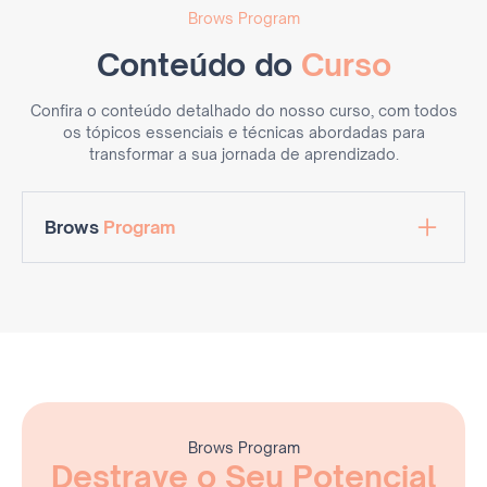
Brows Program
Conteúdo do
Curso
Confira o conteúdo detalhado do nosso curso, com todos
os tópicos essenciais e técnicas abordadas para
transformar a sua jornada de aprendizado.
Brows
Program
Visagismo aplicado a sobrancelhas
Formatos de sobrancelhas
Densidade e intensidade
Construção de formato de sobrancelha
Colorimetria
Cores primárias e complementares
Pigmento inorgânico e orgânico
Cuidados de segurança e saúde
Higiene e esterilização
Brows Program
Destrave o Seu Potencial
Biossegurança