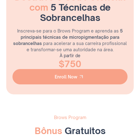
Como não se contaminar
com
5 Técnicas de
Me furei, como proceder?
Como se preparar para o procedimento?
Sobrancelhas
Informações sobre o procedimento
Contraindicações
Inscreva-se para o Brows Program
e aprenda as
5
Uso de anestésicos
principais técnicas de micropigmentação para
Tipos de sangramento
sobrancelhas
para acelerar a sua carreira profissional
Prováveis causas de migração e expansão
e transformar-se uma autoridade na área.
Camada de pele correta atingida
À partir de
Implantação do pigmento
$750
Despigmentação com laser spectra
* Living Brows (Nano Brows)
* Velvet Brows (Shadow Brows)
Enroll Now
* Bushy Brows (Combo Brows)
Enroll Now
* Microblading
* Camuflagem e Neutralização de Sobrancelhas
Brows Program
Bônus
Gratuitos