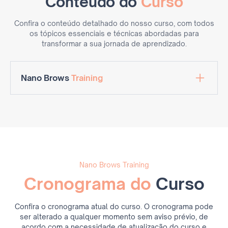
Conteúdo do
Curso
Confira o conteúdo detalhado do nosso curso, com todos
os tópicos essenciais e técnicas abordadas para
transformar a sua jornada de aprendizado.
Nano Brows
Training
Geral
Visagismo aplicado a sobrancelhas
Formatos de sobrancelhas
Densidade e intensidade
Construção de formato de sobrancelha
Colorimetria
Cores primárias e complementares
Nano Brows Training
Pigmento inorgânico e orgânico
Cronograma do
Curso
Cuidados de segurança e saúde
Higiene e esterilização
Biossegurança
Confira o cronograma atual do curso. O cronograma pode
Como não se contaminar
ser alterado a qualquer momento sem aviso prévio, de
Me furei, como proceder?
acordo com a necessidade de atualização do curso e